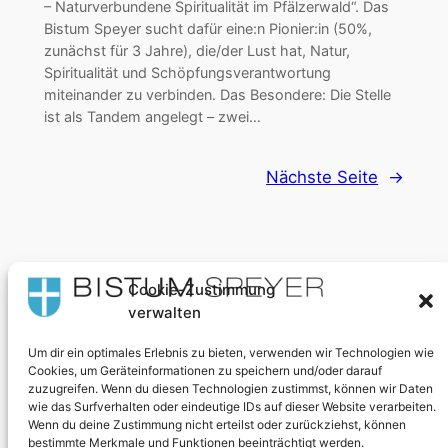
– Naturverbundene Spiritualität im Pfälzerwald“. Das
Bistum Speyer sucht dafür eine:n Pionier:in (50%,
zunächst für 3 Jahre), die/der Lust hat, Natur,
Spiritualität und Schöpfungsverantwortung
miteinander zu verbinden. Das Besondere: Die Stelle
ist als Tandem angelegt – zwei…
Nächste Seite
→
Cookie-Zustimmung
Wir gestalten Segensorte
verwalten
Um dir ein optimales Erlebnis zu bieten, verwenden wir Technologien wie
Über uns
Datenschutz
Cookies, um Geräteinformationen zu speichern und/oder darauf
zuzugreifen. Wenn du diesen Technologien zustimmst, können wir Daten
Team
Datenschutzerklärung
wie das Surfverhalten oder eindeutige IDs auf dieser Website verarbeiten.
Unsere Mission
Impressum
Wenn du deine Zustimmung nicht erteilst oder zurückziehst, können
bestimmte Merkmale und Funktionen beeinträchtigt werden.
Newsletter
Kontaktiere uns