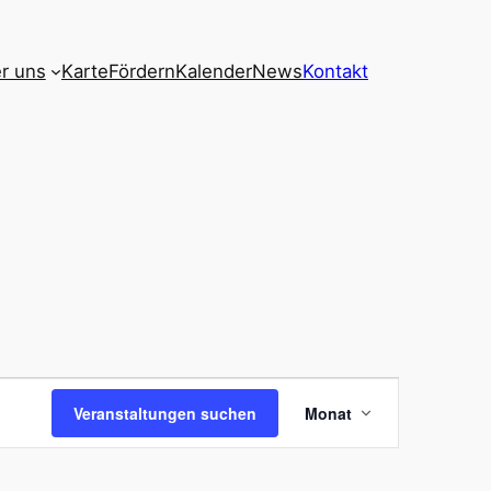
r uns
Karte
Fördern
Kalender
News
Kontakt
Veranstal
Veranstaltungen suchen
Monat
Ansichten
Navigatio