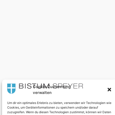
Cookie-Zustimmung
Wir gestalten Segensorte
verwalten
Um dir ein optimales Erlebnis zu bieten, verwenden wir Technologien wie
Über uns
Datenschutz
Cookies, um Geräteinformationen zu speichern und/oder darauf
zuzugreifen. Wenn du diesen Technologien zustimmst, können wir Daten
Team
Datenschutzerklärung