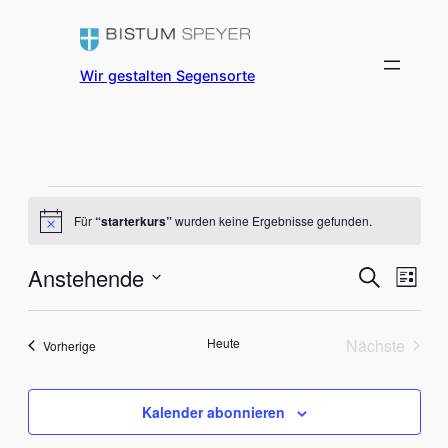
Wir gestalten Segensorte
Veranstaltungen
Für
“starterkurs”
wurden keine Ergebnisse gefunden.
Hinweis
Ver
Anstehende
Veran
Suche
Liste
Ans
Datum
Suche
Nav
wählen.
Heute
Nächste
Veranstaltungen
und
Vorherige
Veranstal
Ansich
Kalender abonnieren
Naviga