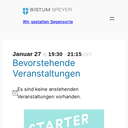
Wir gestalten Segensorte
Januar 27
19:30
21:15
@
–
CET
Bevorstehende
Veranstaltungen
Es sind keine anstehenden
H
Veranstaltungen vorhanden.
i
n
w
e