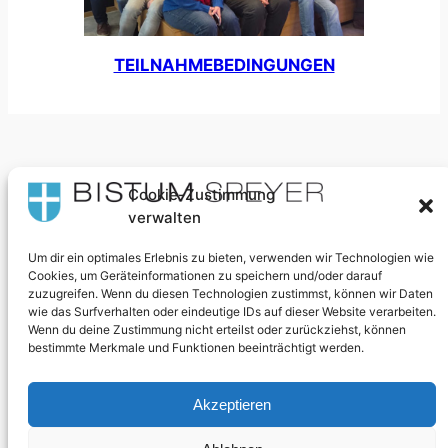
TEILNAHMEBEDINGUNGEN
Cookie-Zustimmung
Wir gestalten Segensorte
verwalten
Um dir ein optimales Erlebnis zu bieten, verwenden wir Technologien wie
Über uns
Datenschutz
Cookies, um Geräteinformationen zu speichern und/oder darauf
zuzugreifen. Wenn du diesen Technologien zustimmst, können wir Daten
Team
Datenschutzerklärung
wie das Surfverhalten oder eindeutige IDs auf dieser Website verarbeiten.
Unsere Mission
Impressum
Wenn du deine Zustimmung nicht erteilst oder zurückziehst, können
bestimmte Merkmale und Funktionen beeinträchtigt werden.
Newsletter
Kontaktiere uns
Social
Akzeptieren
Instagram
Instagram (Bistum)